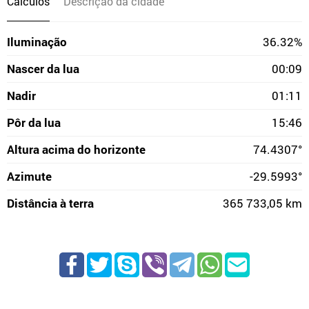
Cálculos
Descrição da cidade
Iluminação
36.32%
Nascer da lua
00:09
Nadir
01:11
Pôr da lua
15:46
Altura acima do horizonte
74.4307°
Azimute
-29.5993°
Distância à terra
365 733,05 km