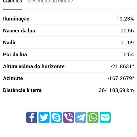
Cálculos
Descrição da cidade
Iluminação
19.23%
Nascer da lua
00:56
Nadir
01:09
Pôr da lua
16:54
Altura acima do horizonte
-21.8631°
Azimute
-167.2679°
Distância à terra
364 103,69 km