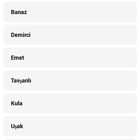
Banaz
Demirci
Emet
Tavşanlı
Kula
Uşak