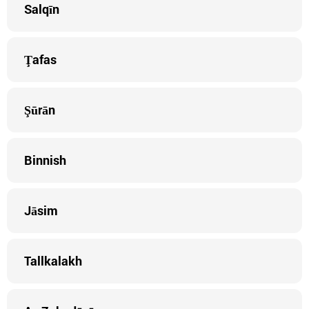
Salqīn
Ţafas
Şūrān
Binnish
Jāsim
Tallkalakh