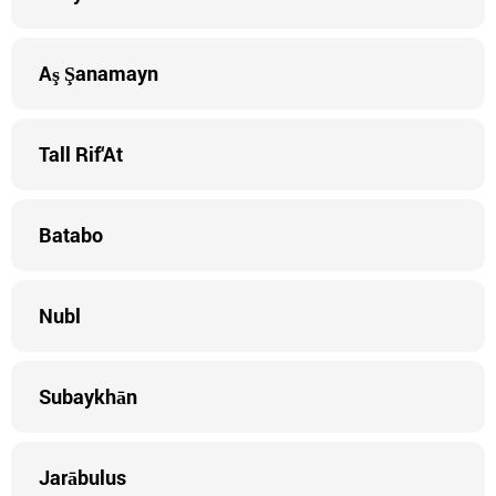
Aş Şanamayn
Tall Rif‘At
Batabo
Nubl
Subaykhān
Jarābulus