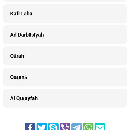
Kafr Lāhā
Ad Darbāsīyah
Qārah
Qaţanā
Al Quţayfah