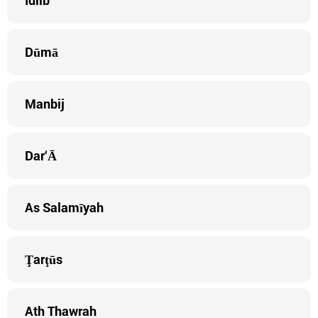
Idlib
Dūmā
Manbij
Dar‘Ā
As Salamīyah
Ţarţūs
Ath Thawrah