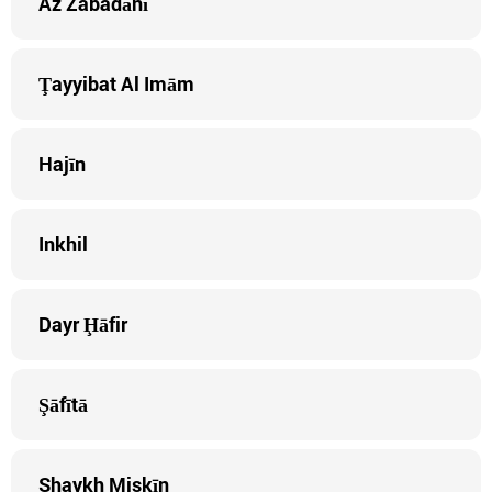
Az Zabadānī
Ţayyibat Al Imām
Hajīn
Inkhil
Dayr Ḩāfir
Şāfītā
Shaykh Miskīn