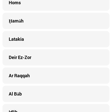
Homs
Ḩamāh
Latakia
Deir Ez-Zor
Ar Raqqah
Al Bāb