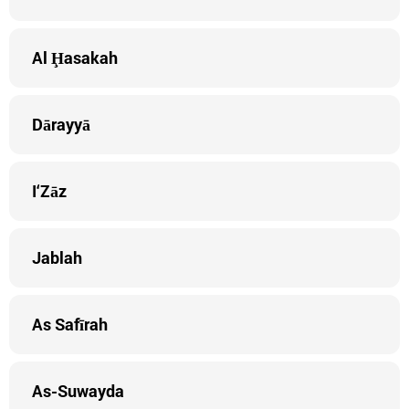
Al Ḩasakah
Dārayyā
I‘Zāz
Jablah
As Safīrah
As-Suwayda