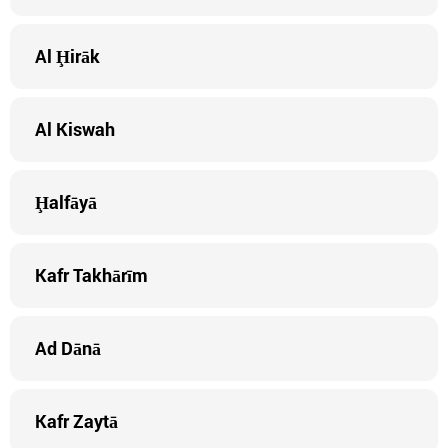
Al Ḩirāk
Al Kiswah
Ḩalfāyā
Kafr Takhārīm
Ad Dānā
Kafr Zaytā