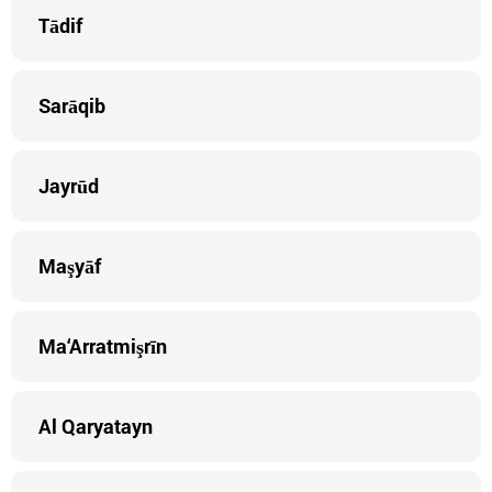
Tādif
Sarāqib
Jayrūd
Maşyāf
Ma‘Arratmişrīn
Al Qaryatayn