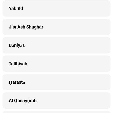
Yabrūd
Jisr Ash Shughūr
Bāniyās
Tallbīsah
Ḩarastā
Al Qunayţirah