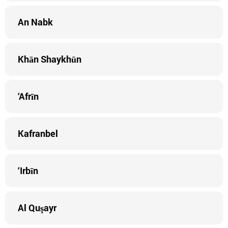
An Nabk
Khān Shaykhūn
‘Afrīn
Kafranbel
‘Irbīn
Al Quşayr