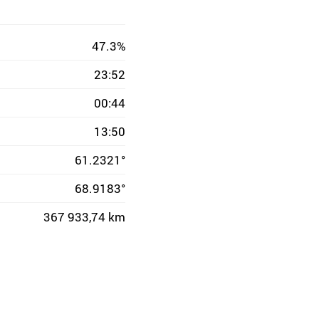
47.3%
23:52
00:44
13:50
61.2321°
68.9183°
367 933,74 km