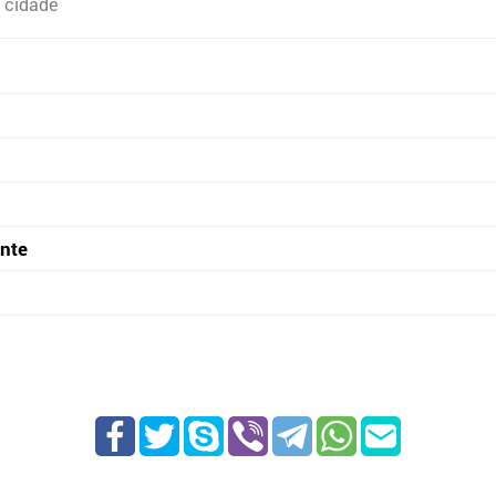
 cidade
onte