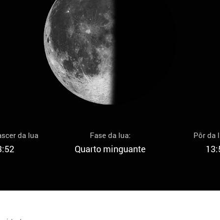
scer da lua
Fase da lua:
Pôr da 
3:52
Quarto minguante
13: