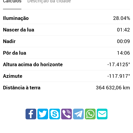
Cálculos
Descrição da cidade
Iluminação
28.04%
Nascer da lua
01:42
Nadir
00:09
Pôr da lua
14:06
Altura acima do horizonte
-17.4125°
Azimute
-117.917°
Distância à terra
364 632,06 km