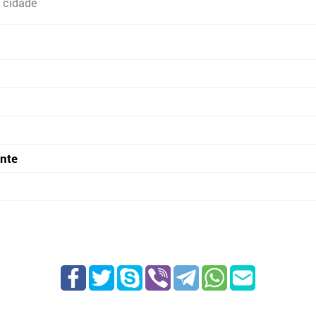
 cidade
onte