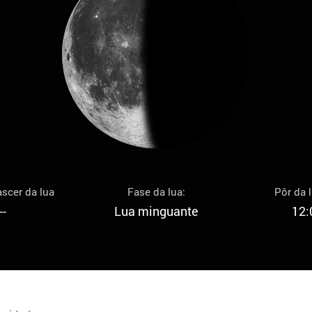
scer da lua
Fase da lua:
Pôr da 
--
Lua minguante
12: