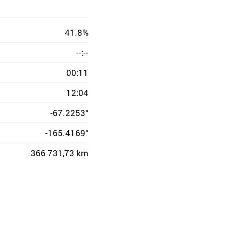
41.8%
--:--
00:11
12:04
-67.2253°
-165.4169°
366 731,73 km