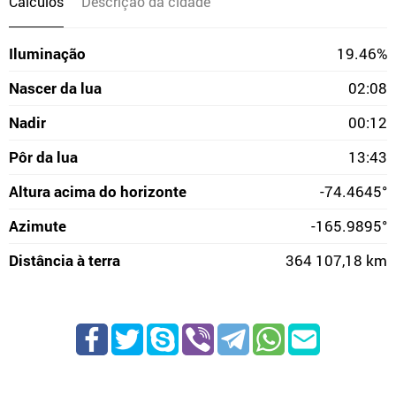
Cálculos
Descrição da cidade
Iluminação
19.46%
Nascer da lua
02:08
Nadir
00:12
Pôr da lua
13:43
Altura acima do horizonte
-74.4645°
Azimute
-165.9895°
Distância à terra
364 107,18 km