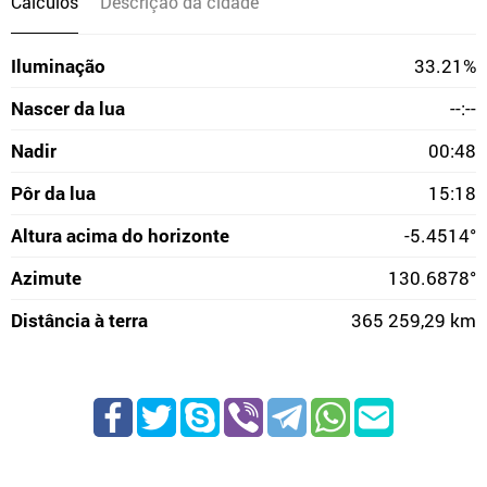
Cálculos
Descrição da cidade
Iluminação
33.21%
Nascer da lua
--:--
Nadir
00:48
Pôr da lua
15:18
Altura acima do horizonte
-5.4514°
Azimute
130.6878°
Distância à terra
365 259,29 km