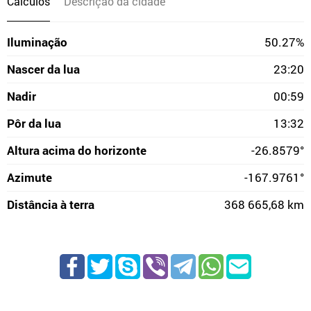
Cálculos
Descrição da cidade
Iluminação
50.27%
Nascer da lua
23:20
Nadir
00:59
Pôr da lua
13:32
Altura acima do horizonte
-26.8579°
Azimute
-167.9761°
Distância à terra
368 665,68 km