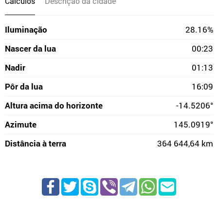
Cálculos
Descrição da cidade
Iluminação
28.16%
Nascer da lua
00:23
Nadir
01:13
Pôr da lua
16:09
Altura acima do horizonte
-14.5206°
Azimute
145.0919°
Distância à terra
364 644,64 km