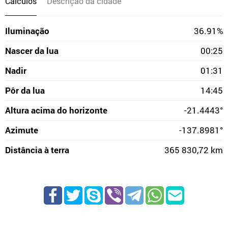
Cálculos
Descrição da cidade
Iluminação
36.91%
Nascer da lua
00:25
Nadir
01:31
Pôr da lua
14:45
Altura acima do horizonte
-21.4443°
Azimute
-137.8981°
Distância à terra
365 830,72 km