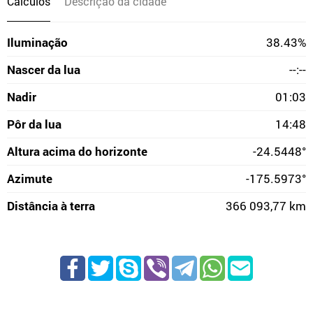
Cálculos
Descrição da cidade
Iluminação
38.43%
Nascer da lua
--:--
Nadir
01:03
Pôr da lua
14:48
Altura acima do horizonte
-24.5448°
Azimute
-175.5973°
Distância à terra
366 093,77 km