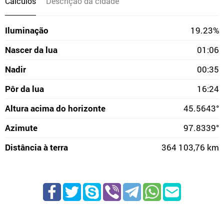
Cálculos
Descrição da cidade
Iluminação
19.23%
Nascer da lua
01:06
Nadir
00:35
Pôr da lua
16:24
Altura acima do horizonte
45.5643°
Azimute
97.8339°
Distância à terra
364 103,76 km