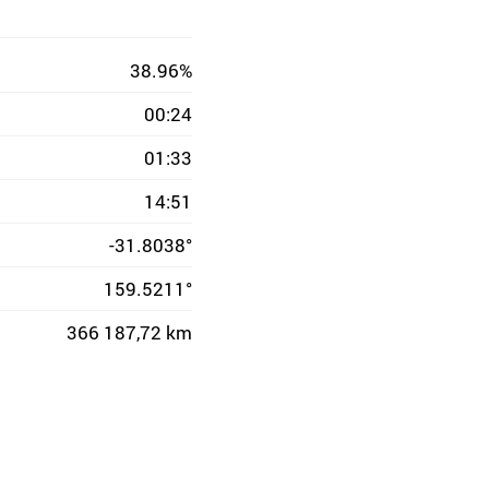
38.96%
00:24
01:33
14:51
-31.8038°
159.5211°
366 187,72 km