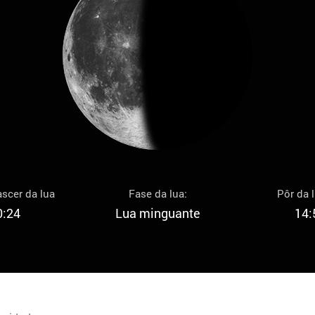
scer da lua
Fase da lua:
Pôr da 
0:24
Lua minguante
14: