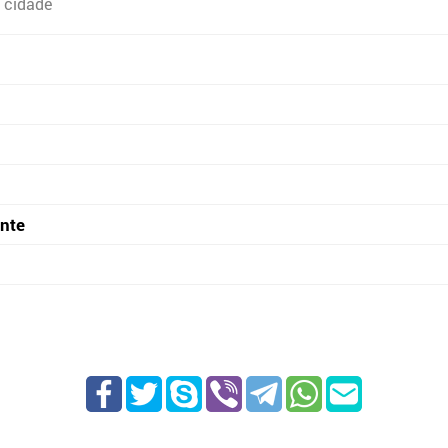
 cidade
onte