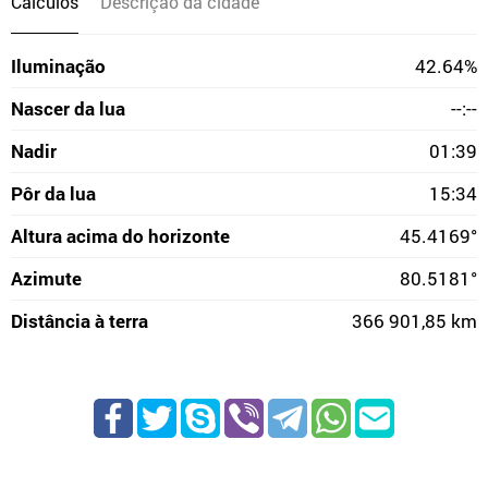
Cálculos
Descrição da cidade
Iluminação
42.64%
Nascer da lua
--:--
Nadir
01:39
Pôr da lua
15:34
Altura acima do horizonte
45.4169°
Azimute
80.5181°
Distância à terra
366 901,85 km