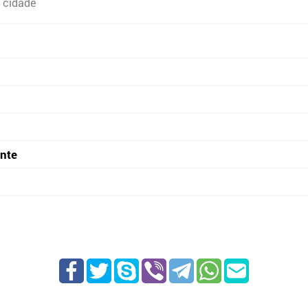
 cidade
onte