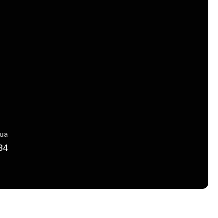
lua
34