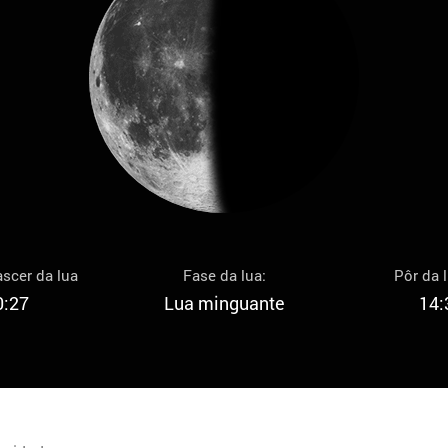
scer da lua
Fase da lua:
Pôr da 
0:27
Lua minguante
14: