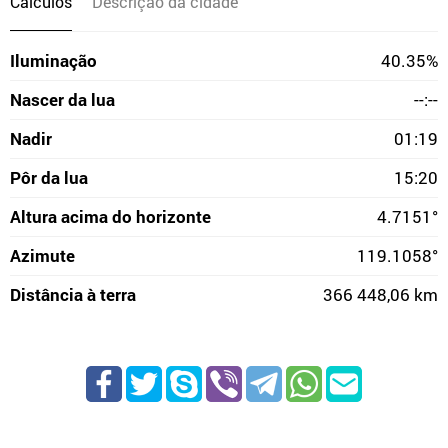
Cálculos
Descrição da cidade
Iluminação
40.35%
Nascer da lua
--:--
Nadir
01:19
Pôr da lua
15:20
Altura acima do horizonte
4.7151°
Azimute
119.1058°
Distância à terra
366 448,06 km