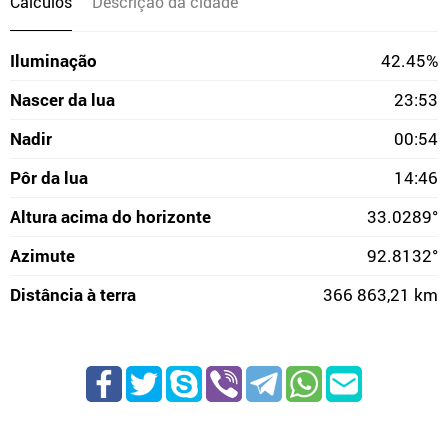
Cálculos
Descrição da cidade
Iluminação
42.45%
Nascer da lua
23:53
Nadir
00:54
Pôr da lua
14:46
Altura acima do horizonte
33.0289°
Azimute
92.8132°
Distância à terra
366 863,21 km