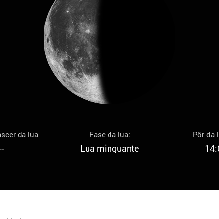
scer da lua
Fase da lua:
Pôr da 
--
Lua minguante
14: