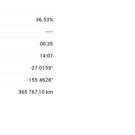
36.53%
--:--
00:35
14:07
-27.0155°
-155.4628°
365 767,10 km