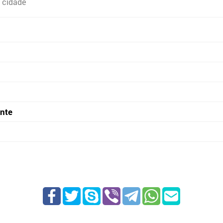
 cidade
onte