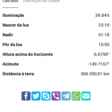
Cálculos
Descrição da cidade
Iluminação
39.84%
Nascer da lua
23:10
Nadir
01:18
Pôr da lua
15:50
Altura acima do horizonte
-6.6795°
Azimute
-149.7167°
Distância à terra
366 350,01 km