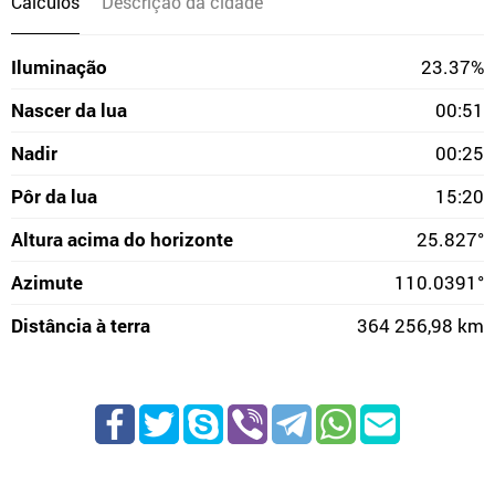
Cálculos
Descrição da cidade
Iluminação
23.37%
Nascer da lua
00:51
Nadir
00:25
Pôr da lua
15:20
Altura acima do horizonte
25.827°
Azimute
110.0391°
Distância à terra
364 256,98 km