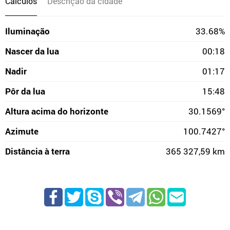
Cálculos
Descrição da cidade
Iluminação
33.68%
Nascer da lua
00:18
Nadir
01:17
Pôr da lua
15:48
Altura acima do horizonte
30.1569°
Azimute
100.7427°
Distância à terra
365 327,59 km