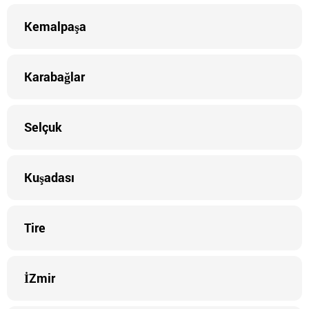
Kemalpaşa
Karabağlar
Selçuk
Kuşadası
Tire
İZmir