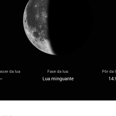
scer da lua
Fase da lua:
Pôr da 
--
Lua minguante
14: