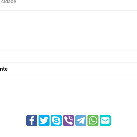
 cidade
onte