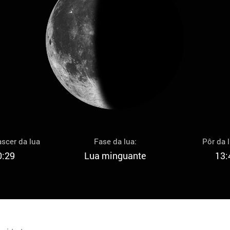
scer da lua
Fase da lua:
Pôr da 
0:29
Lua minguante
13: