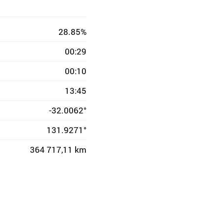
28.85%
00:29
00:10
13:45
-32.0062°
131.9271°
364 717,11 km