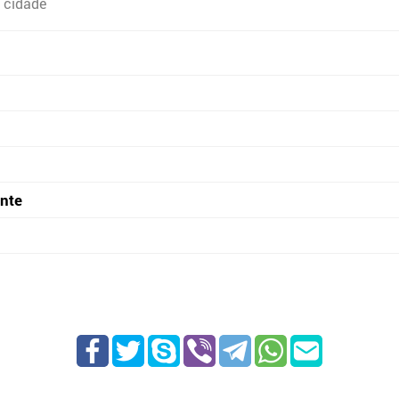
 cidade
onte