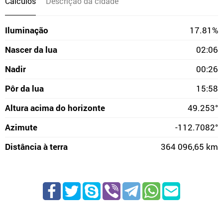
Cálculos
Descrição da cidade
Iluminação
17.81%
Nascer da lua
02:06
Nadir
00:26
Pôr da lua
15:58
Altura acima do horizonte
49.253°
Azimute
-112.7082°
Distância à terra
364 096,65 km