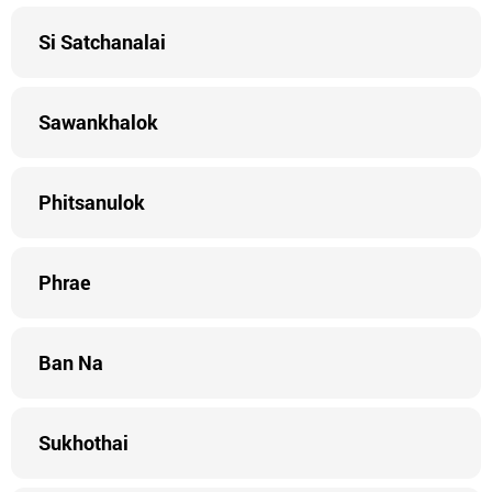
Si Satchanalai
Sawankhalok
Phitsanulok
Phrae
Ban Na
Sukhothai