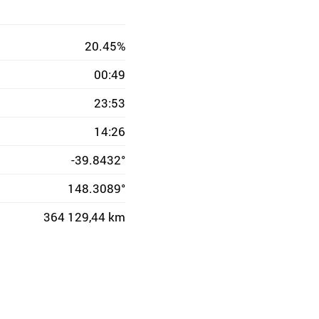
20.45%
00:49
23:53
14:26
-39.8432°
148.3089°
364 129,44 km