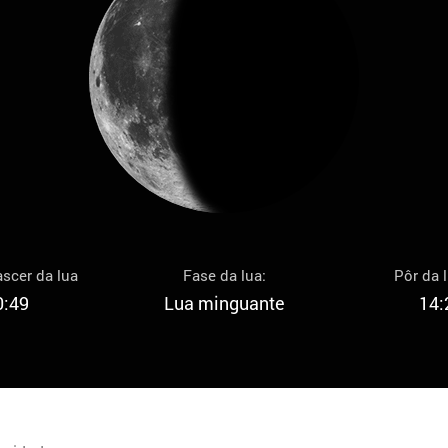
scer da lua
Fase da lua:
Pôr da 
0:49
Lua minguante
14: