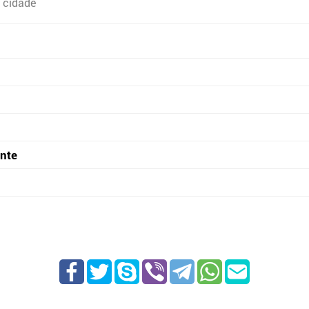
 cidade
onte