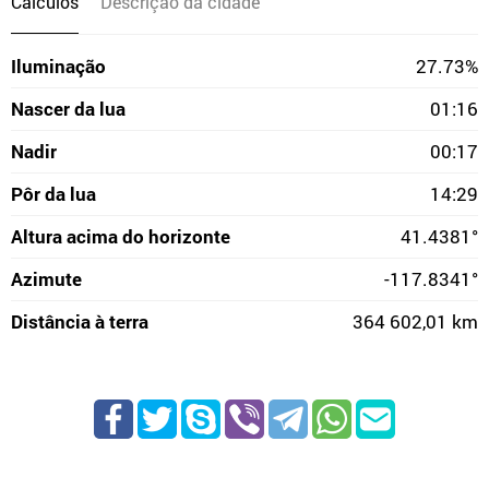
Cálculos
Descrição da cidade
Iluminação
27.73%
Nascer da lua
01:16
Nadir
00:17
Pôr da lua
14:29
Altura acima do horizonte
41.4381°
Azimute
-117.8341°
Distância à terra
364 602,01 km