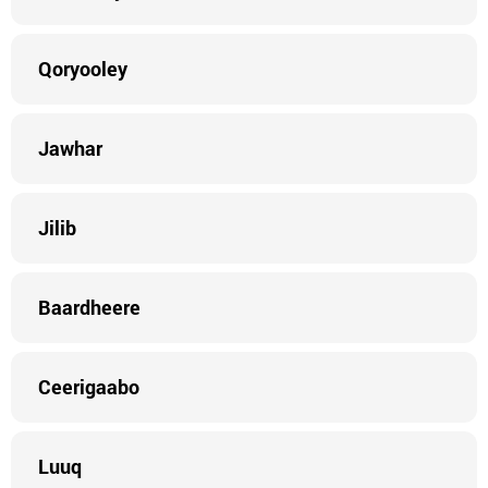
Qoryooley
Jawhar
Jilib
Baardheere
Ceerigaabo
Luuq