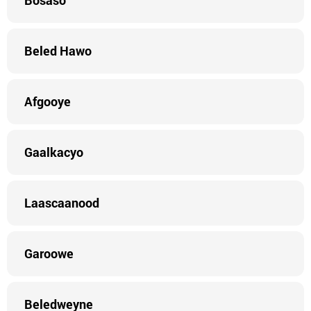
Bosaso
Beled Hawo
Afgooye
Gaalkacyo
Laascaanood
Garoowe
Beledweyne