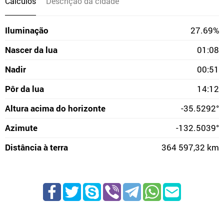
Cálculos
Descrição da cidade
Iluminação
27.69%
Nascer da lua
01:08
Nadir
00:51
Pôr da lua
14:12
Altura acima do horizonte
-35.5292°
Azimute
-132.5039°
Distância à terra
364 597,32 km