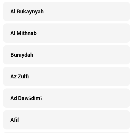
Al Bukayrīyah
Al Mithnab
Buraydah
Az Zulfī
Ad Dawādimī
Afif