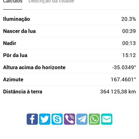
Cálculos
Descrição da cidade
Iluminação
20.3%
Nascer da lua
00:39
Nadir
00:13
Pôr da lua
15:12
Altura acima do horizonte
-35.0349°
Azimute
167.4601°
Distância à terra
364 125,38 km