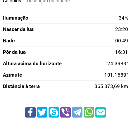
Cálculos
Descrição da cidade
Iluminação
34%
Nascer da lua
23:20
Nadir
00:49
Pôr da lua
16:31
Altura acima do horizonte
24.3983°
Azimute
101.1589°
Distância à terra
365 373,69 km