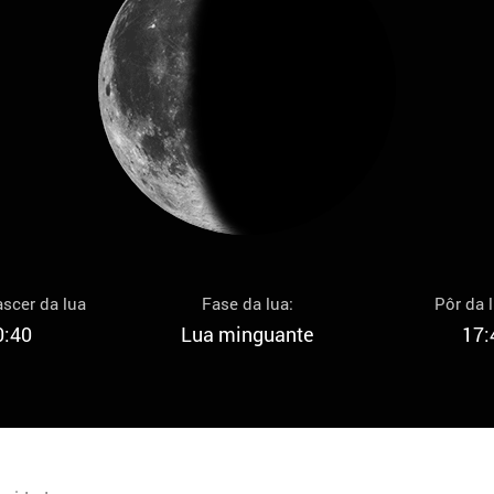
scer da lua
Fase da lua:
Pôr da 
0:40
Lua minguante
17: