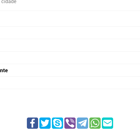
 cidade
onte