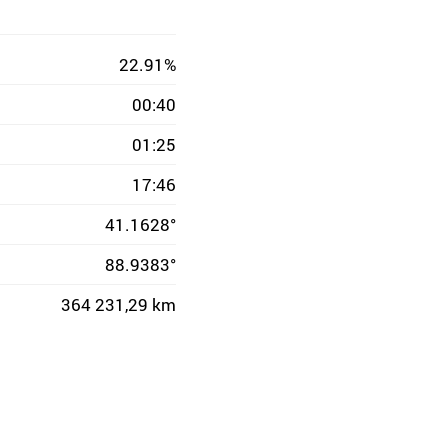
22.91%
00:40
01:25
17:46
41.1628°
88.9383°
364 231,29 km