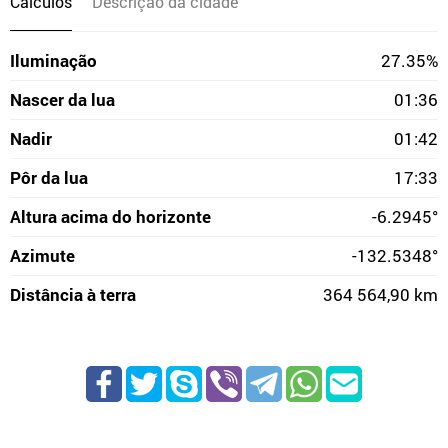
Cálculos
Descrição da cidade
Iluminação
27.35%
Nascer da lua
01:36
Nadir
01:42
Pôr da lua
17:33
Altura acima do horizonte
-6.2945°
Azimute
-132.5348°
Distância à terra
364 564,90 km