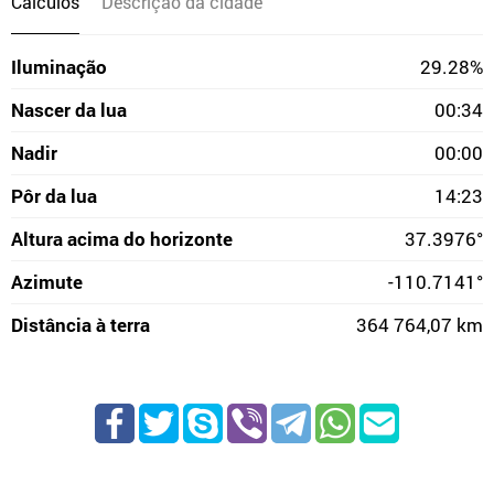
Cálculos
Descrição da cidade
Iluminação
29.28%
Nascer da lua
00:34
Nadir
00:00
Pôr da lua
14:23
Altura acima do horizonte
37.3976°
Azimute
-110.7141°
Distância à terra
364 764,07 km