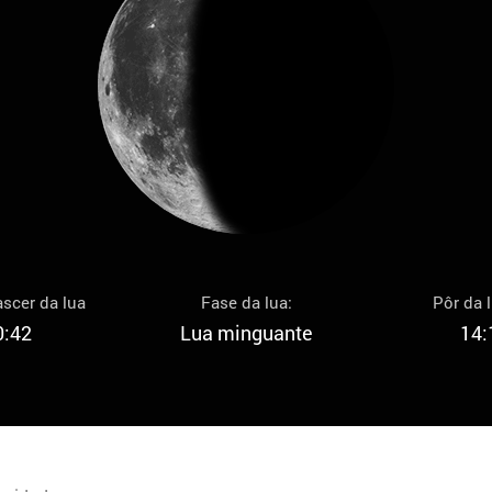
scer da lua
Fase da lua:
Pôr da 
0:42
Lua minguante
14: