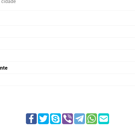
 cidade
onte