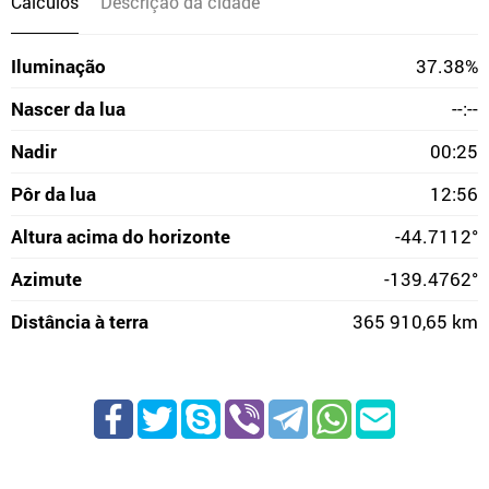
Cálculos
Descrição da cidade
Iluminação
37.38%
Nascer da lua
--:--
Nadir
00:25
Pôr da lua
12:56
Altura acima do horizonte
-44.7112°
Azimute
-139.4762°
Distância à terra
365 910,65 km