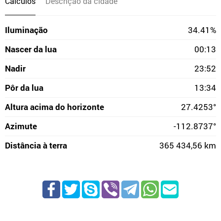
Cálculos
Descrição da cidade
Iluminação
34.41%
Nascer da lua
00:13
Nadir
23:52
Pôr da lua
13:34
Altura acima do horizonte
27.4253°
Azimute
-112.8737°
Distância à terra
365 434,56 km