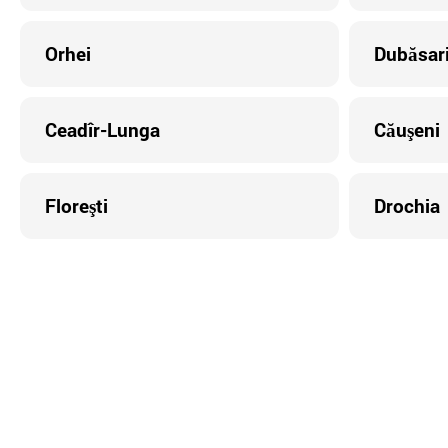
Orhei
Dubăsar
Ceadîr-Lunga
Căuşeni
Floreşti
Drochia