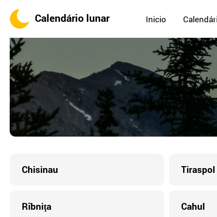
Calendário lunar
Inicio
Calendári
Chisinau
Tiraspol
Rîbniţa
Cahul