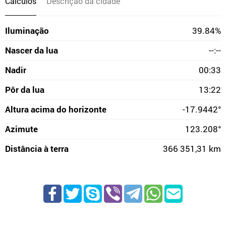
Cálculos
Descrição da cidade
Iluminação
39.84%
Nascer da lua
--:--
Nadir
00:33
Pôr da lua
13:22
Altura acima do horizonte
-17.9442°
Azimute
123.208°
Distância à terra
366 351,31 km