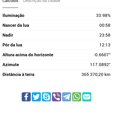
Cálculos
Descrição da cidade
Iluminação
33.98%
Nascer da lua
00:58
Nadir
23:58
Pôr da lua
12:13
Altura acima do horizonte
-0.6607°
Azimute
117.0892°
Distância à terra
365 370,20 km