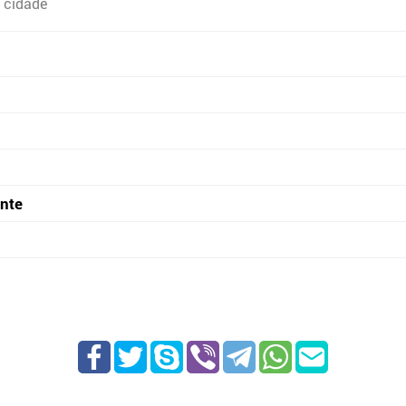
 cidade
onte