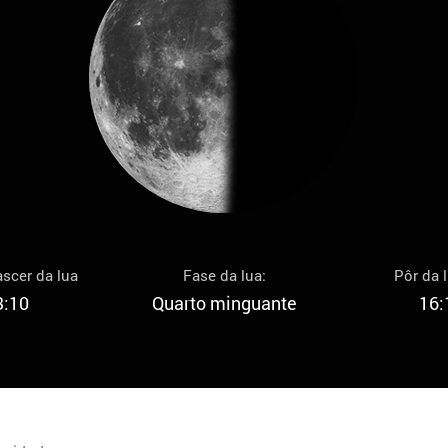
scer da lua
Fase da lua:
Pôr da 
3:10
Quarto minguante
16: