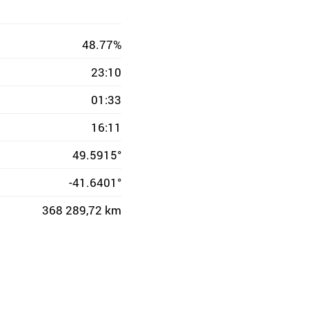
48.77%
23:10
01:33
16:11
49.5915°
-41.6401°
368 289,72 km