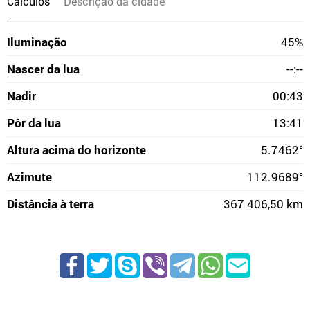
Cálculos
Descrição da cidade
Iluminação
45%
Nascer da lua
--:--
Nadir
00:43
Pôr da lua
13:41
Altura acima do horizonte
5.7462°
Azimute
112.9689°
Distância à terra
367 406,50 km