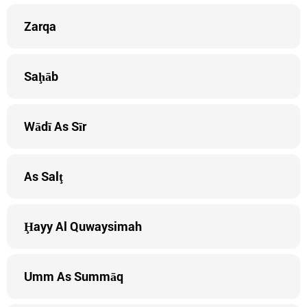
Zarqa
Saḩāb
Wādī As Sīr
As Salţ
Ḩayy Al Quwaysimah
Umm As Summāq