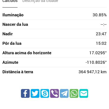
Cálculos
Descrição da cidade
Iluminação
30.85%
Nascer da lua
--:--
Nadir
23:47
Pôr da lua
15:02
Altura acima do horizonte
17.0295°
Azimute
-110.8026°
Distância à terra
364 947,12 km