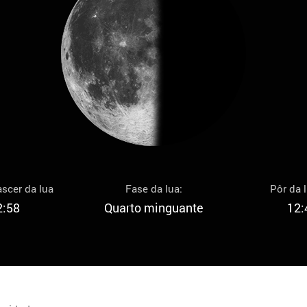
scer da lua
Fase da lua:
Pôr da 
2:58
Quarto minguante
12: