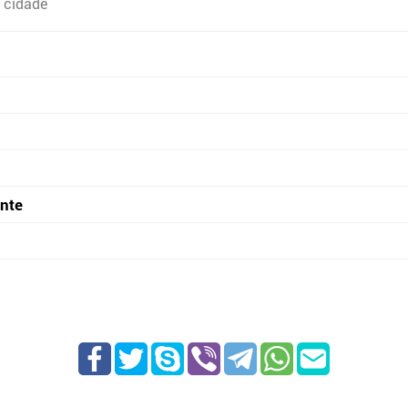
 cidade
onte