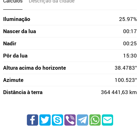
Cálculos
Descrição da cidade
Iluminação
25.97%
Nascer da lua
00:17
Nadir
00:25
Pôr da lua
15:30
Altura acima do horizonte
38.4783°
Azimute
100.523°
Distância à terra
364 441,63 km