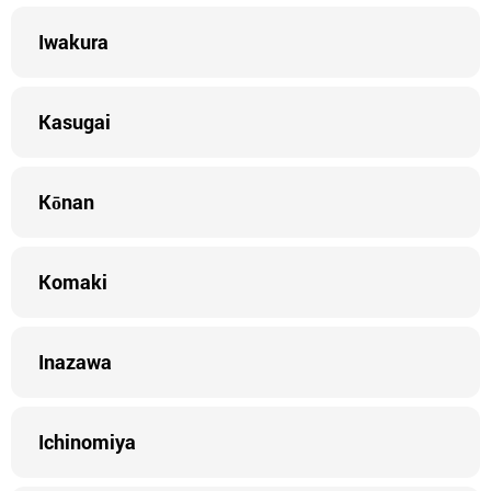
Iwakura
Kasugai
Kōnan
Komaki
Inazawa
Ichinomiya