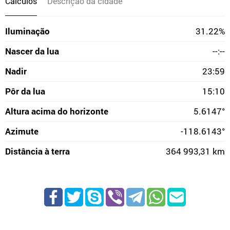
Cálculos
Descrição da cidade
Iluminação
31.22%
Nascer da lua
--:--
Nadir
23:59
Pôr da lua
15:10
Altura acima do horizonte
5.6147°
Azimute
-118.6143°
Distância à terra
364 993,31 km