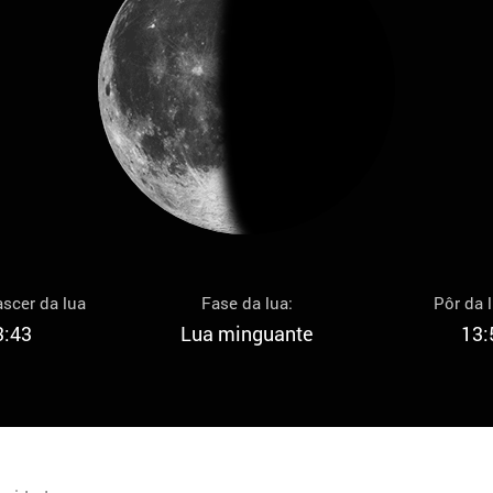
scer da lua
Fase da lua:
Pôr da 
3:43
Lua minguante
13: