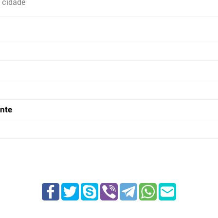
 cidade
onte