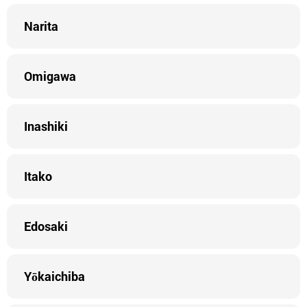
Narita
Omigawa
Inashiki
Itako
Edosaki
Yōkaichiba