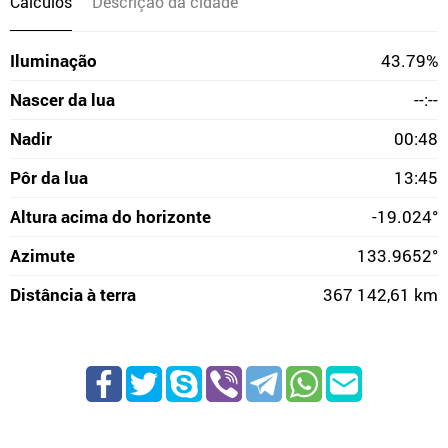
Cálculos
Descrição da cidade
Iluminação
43.79%
Nascer da lua
--:--
Nadir
00:48
Pôr da lua
13:45
Altura acima do horizonte
-19.024°
Azimute
133.9652°
Distância à terra
367 142,61 km