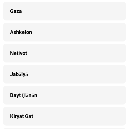
Gaza
Ashkelon
Netivot
Jabālyā
Bayt Ḩānūn
Kiryat Gat