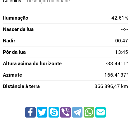
Cálculos
Descrição da cidade
Iluminação
42.61%
Nascer da lua
--:--
Nadir
00:47
Pôr da lua
13:45
Altura acima do horizonte
-33.4411°
Azimute
166.4137°
Distância à terra
366 896,47 km